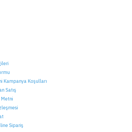
leri
Formu
mi Kampanya Koşulları
an Satış
 Metni
özleşmesi
at
ine Sipariş