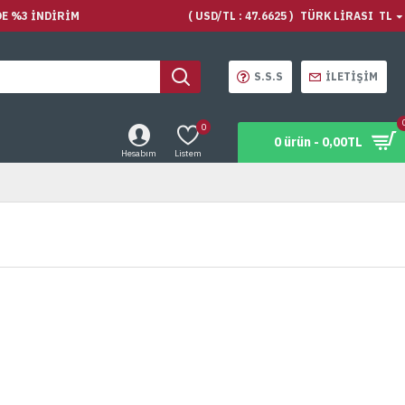
DE %3 İNDIRIM
( USD/TL : 47.6625 )
TÜRK LIRASI
TL
S.S.S
İLETIŞIM
0
0 ürün - 0,00TL
Hesabım
Listem