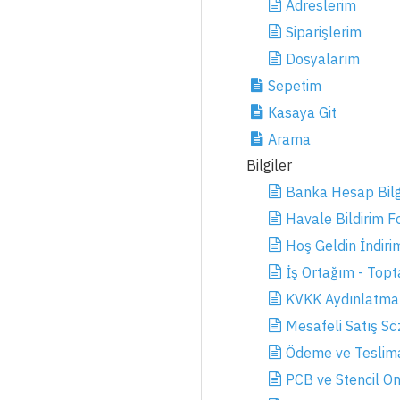
Adreslerim
Siparişlerim
Dosyalarım
Sepetim
Kasaya Git
Arama
Bilgiler
Banka Hesap Bilgi
Havale Bildirim 
Hoş Geldin İndiri
İş Ortağım - Topt
KVKK Aydınlatma
Mesafeli Satış S
Ödeme ve Teslim
PCB ve Stencil Onl