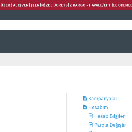
E ÜZERI ALIŞVERIŞLERINIZDE ÜCRETSIZ KARGO - HAVALE/EFT ILE ÖDEME
Kampanyalar
Hesabım
Hesap Bilgileri
Parola Değiştir