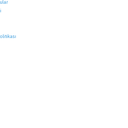
ular
i
olitikası