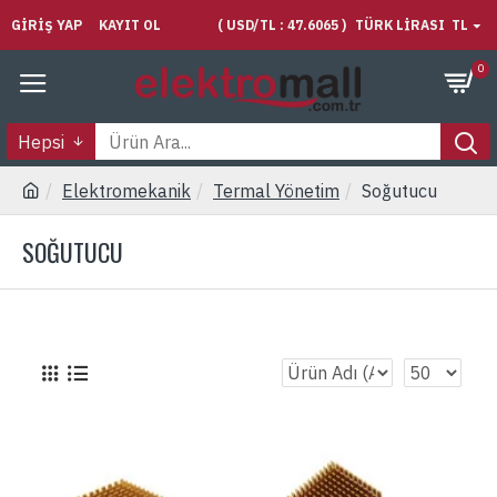
GIRIŞ YAP
KAYIT OL
( USD/TL : 47.6065 )
TÜRK LIRASI
TL
0
Hepsi
Elektromekanik
Termal Yönetim
Soğutucu
SOĞUTUCU