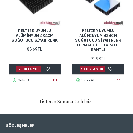
PELTIER UYUMLU
PELTIER UYUMLU
ALÜMINYUM 4X4CM
ALÜMINYUM 4X4CM
SOĞUTUCU SIYAH RENK
SOĞUTUCU SIYAH RENK
TERMAL ÇIFT TARAFLI
85,69TL
BANTLI
91,98TL
STOKTA YOK
STOKTA YOK
Satın Al
Satın Al
Listenin Sonuna Geldiniz..
SÖZLEŞMELER