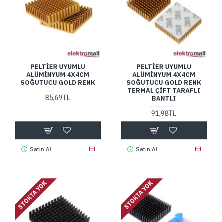
PELTIER UYUMLU
PELTIER UYUMLU
ALÜMINYUM 4X4CM
ALÜMINYUM 4X4CM
SOĞUTUCU GOLD RENK
SOĞUTUCU GOLD RENK
TERMAL ÇIFT TARAFLI
85,69TL
BANTLI
91,98TL
Satın Al
Satın Al
STOKTA YOK
STOKTA YOK