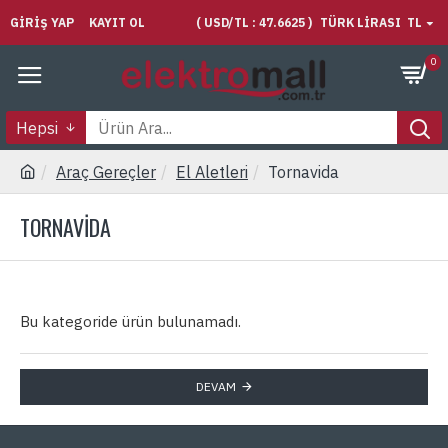
GIRIŞ YAP
KAYIT OL
( USD/TL : 47.6625 )
TÜRK LIRASI
TL
0
Hepsi
Araç Gereçler
El Aletleri
Tornavida
TORNAVIDA
Bu kategoride ürün bulunamadı.
DEVAM