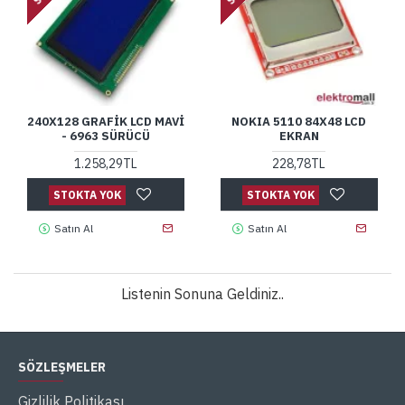
240X128 GRAFIK LCD MAVI
NOKIA 5110 84X48 LCD
- 6963 SÜRÜCÜ
EKRAN
1.258,29TL
228,78TL
STOKTA YOK
STOKTA YOK
Satın Al
Satın Al
Listenin Sonuna Geldiniz..
SÖZLEŞMELER
Gizlilik Politikası