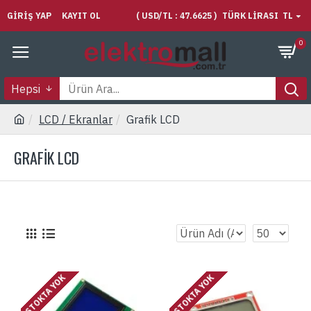
GIRIŞ YAP
KAYIT OL
( USD/TL : 47.6625 )
TÜRK LIRASI
TL
0
Hepsi
LCD / Ekranlar
Grafik LCD
GRAFIK LCD
STOKTA YOK
STOKTA YOK