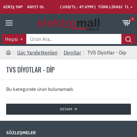
GIRIŞ YAP
KAYIT OL
( USD/TL : 47.6799 )
TÜRK LIRASI
TL
0
Hepsi
Güç Yarıiletkenleri
Diyotlar
TVS Diyotlar - Dip
TVS DIYOTLAR - DIP
Bu kategoride ürün bulunamadı.
DEVAM
SÖZLEŞMELER