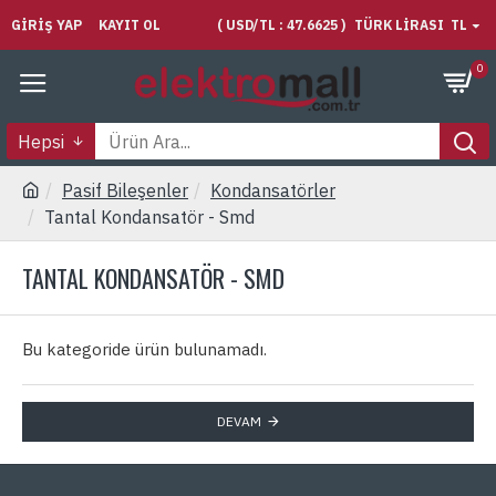
GIRIŞ YAP
KAYIT OL
( USD/TL : 47.6625 )
TÜRK LIRASI
TL
0
Hepsi
Pasif Bileşenler
Kondansatörler
Tantal Kondansatör - Smd
TANTAL KONDANSATÖR - SMD
Bu kategoride ürün bulunamadı.
DEVAM